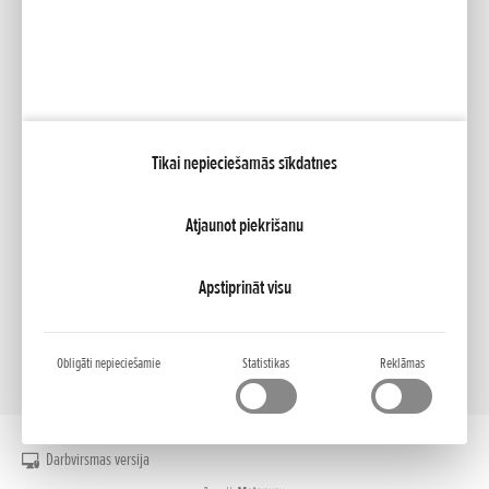
Facebook
YouTube
Tikai nepieciešamās sīkdatnes
Katalogi
Līzings
Mana Honda
Honda RoadSync
Atjaunot piekrišanu
NCG Import Baltics OÜ
PRIVATUMO POLITIKA
Sīkfailu iestatījumi
Apstiprināt visu
Obligāti nepieciešamie
Statistikas
Reklāmas
Darbvirsmas versija