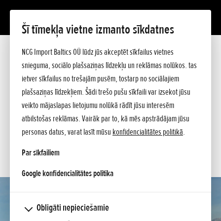
Šī tīmekļa vietne izmanto sīkdatnes
CB650R E-Clutch (A2)
NCG Import Baltics OÜ lūdz jūs akceptēt sīkfailus vietnes
Prezentācija
Tehniskie dati
snieguma, sociālo plašsaziņas līdzekļu un reklāmas nolūkos. tas
Cenrādis
ietver sīkfailus no trešajām pusēm, tostarp no sociālajiem
PIEDĀVĀJUMS
Jautājiet sīkāku informāciju
plašsaziņas līdzekļiem. Šādi trešo pušu sīkfaili var izsekot jūsu
TESTA BRAUCIENS
veikto mājaslapas lietojumu nolūkā rādīt jūsu interesēm
atbilstošas reklāmas. Vairāk par to, kā mēs apstrādājam jūsu
SERVISA LAIKS
personas datus, varat lasīt mūsu
konfidencialitātes politikā
.
KONTAKTI
Par sīkfailiem
opens in a new tab
Google konfidencialitātes politika
Obligāti nepieciešamie