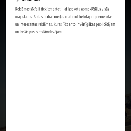
Reklāmas sīkfaili tiek izmantoti, lai izsekotu apmeklētājus visās
mājaslapās. Šādas rīcības mērķis ir atainot lietotājam piemērotas
un interesantas reklāmas, kuras līdz ar to ir vērtīgākas publicētājam
un trešās puses reklāmdevējam.