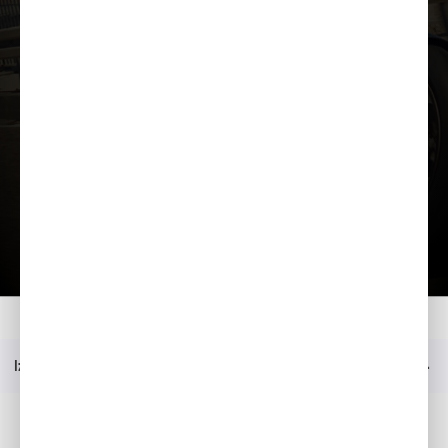
Ielādēt prezentāciju
Papildu aprīkojums
Katalogs
Mājas
Modelis
CB650R E-Clutch (A2)
Jautājiet sīkāku informāciju
Izvēlne
Sociālie mēdiji