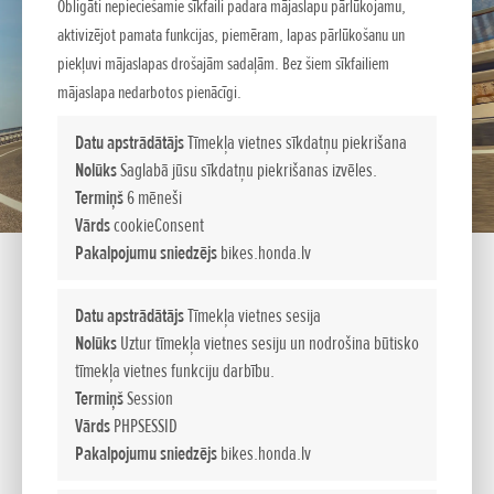
Obligāti nepieciešamie sīkfaili padara mājaslapu pārlūkojamu,
aktivizējot pamata funkcijas, piemēram, lapas pārlūkošanu un
piekļuvi mājaslapas drošajām sadaļām. Bez šiem sīkfailiem
mājaslapa nedarbotos pienācīgi.
Datu apstrādātājs
Tīmekļa vietnes sīkdatņu piekrišana
Nolūks
Saglabā jūsu sīkdatņu piekrišanas izvēles.
Termiņš
6 mēneši
Vārds
cookieConsent
Pakalpojumu sniedzējs
bikes.honda.lv
Jautājiet sīkāku informāciju
Datu apstrādātājs
Tīmekļa vietnes sesija
Nolūks
Uztur tīmekļa vietnes sesiju un nodrošina būtisko
tīmekļa vietnes funkciju darbību.
JŪSU VĀRDS:
*
Termiņš
Session
Vārds
PHPSESSID
Pakalpojumu sniedzējs
bikes.honda.lv
E-PASTS/TĀLRUNIS:
*