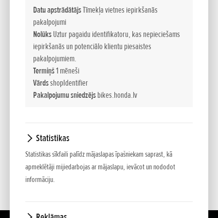
Datu apstrādātājs
Tīmekļa vietnes iepirkšanās
IZVĒLIES VIETU:
*
pakalpojumi
Nolūks
Uztur pagaidu identifikatoru, kas nepieciešams
iepirkšanās un potenciālo klientu piesaistes
JAUTĀJUMS:
pakalpojumiem.
Termiņš
1 mēneši
Vārds
shopIdentifier
Pakalpojumu sniedzējs
bikes.honda.lv
Statistikas
*
- Ar zvaigznīti atzīmēto lauciņu aizpilde obligāta
Statistikas sīkfaili palīdz mājaslapas īpašniekam saprast, kā
apmeklētāji mijiedarbojas ar mājaslapu, ievācot un nododot
informāciju.
Reklāmas