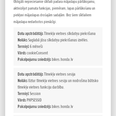
Obligāti nepieciešamie sīkfaili padara mājaslapu pārlūkojamu,
apstrādi, ir:
aktivizējot pamata funkcijas, piemēram, lapas pārlūkošanu un
piekļuvi mājaslapas drošajām sadaļām. Bez šiem sīkfailiem
NCG Import Baltics OÜ
mājaslapa nedarbotos pienācīgi.
CVR numurs: EE 101949727
Datu apstrādātājs
Tīmekļa vietnes sīkdatņu piekrišana
Nolūks
Saglabā jūsu sīkdatņu piekrišanas izvēles.
Meistri 12
Termiņš
6 mēneši
Vārds
cookieConsent
Pakalpojumu sniedzējs
bikes.honda.lv
EST - Tallinn 13517
2 PERSONISKO DATU LIETOJUMS
Datu apstrādātājs
Tīmekļa vietnes sesija
Nolūks
Uztur tīmekļa vietnes sesiju un nodrošina būtisko
tīmekļa vietnes funkciju darbību.
Jūsu personiskos datus mēs lietojam šādā nolūkā:
Termiņš
Session
Vārds
PHPSESSID
a) Lietojot mūsu mājaslapu:
Pakalpojumu sniedzējs
bikes.honda.lv