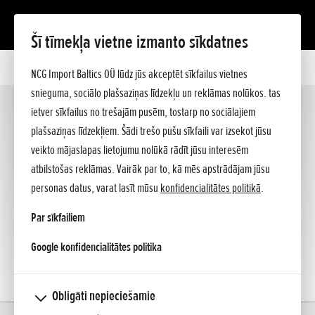
Šī tīmekļa vietne izmanto sīkdatnes
Motocikli
NCG Import Baltics OÜ lūdz jūs akceptēt sīkfailus vietnes
Motorolleri/125cc
snieguma, sociālo plašsaziņas līdzekļu un reklāmas nolūkos. tas
ATV
ietver sīkfailus no trešajām pusēm, tostarp no sociālajiem
ATV
(1)
plašsaziņas līdzekļiem. Šādi trešo pušu sīkfaili var izsekot jūsu
Offroad
veikto mājaslapas lietojumu nolūkā rādīt jūsu interesēm
atbilstošas reklāmas. Vairāk par to, kā mēs apstrādājam jūsu
personas datus, varat lasīt mūsu
konfidencialitātes politikā
.
Par sīkfailiem
opens in a new tab
Google konfidencialitātes politika
Obligāti nepieciešamie