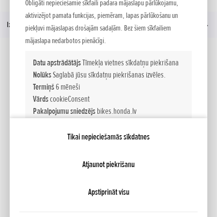
Mājas
Modelis
Obligāti nepieciešamie sīkfaili padara mājaslapu pārlūkojamu,
aktivizējot pamata funkcijas, piemēram, lapas pārlūkošanu un
Izvēlne
piekļuvi mājaslapas drošajām sadaļām. Bez šiem sīkfailiem
mājaslapa nedarbotos pienācīgi.
Sociālie mēdiji
Datu apstrādātājs
Tīmekļa vietnes sīkdatņu piekrišana
Nolūks
Saglabā jūsu sīkdatņu piekrišanas izvēles.
Termiņš
6 mēneši
Facebook
YouTube
Vārds
cookieConsent
Pakalpojumu sniedzējs
bikes.honda.lv
Tikai nepieciešamās sīkdatnes
Datu apstrādātājs
Tīmekļa vietnes sesija
Katalogi
Līzings
Mana Honda
Honda RoadSync
Nolūks
Uztur tīmekļa vietnes sesiju un nodrošina būtisko
tīmekļa vietnes funkciju darbību.
Atjaunot piekrišanu
Termiņš
Session
NCG Import Baltics OÜ
PRIVATUMO POLITIKA
Sīkfailu iestatījumi
Vārds
PHPSESSID
Apstiprināt visu
Pakalpojumu sniedzējs
bikes.honda.lv