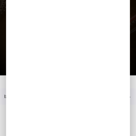
Ielādēt prezentāciju
Papildu aprīkojums
Katalogs
Mājas
Modelis
2026 CRF450R
Jautājiet sīkāku informāciju
Izvēlne
Sociālie mēdiji