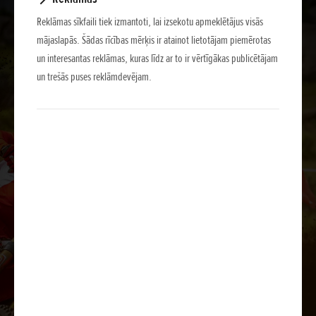
Reklāmas sīkfaili tiek izmantoti, lai izsekotu apmeklētājus visās
mājaslapās. Šādas rīcības mērķis ir atainot lietotājam piemērotas
un interesantas reklāmas, kuras līdz ar to ir vērtīgākas publicētājam
un trešās puses reklāmdevējam.