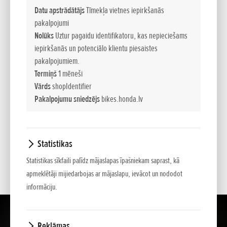
Datu apstrādātājs
Tīmekļa vietnes iepirkšanās
pakalpojumi
JAUTĀJUMS:
Nolūks
Uztur pagaidu identifikatoru, kas nepieciešams
iepirkšanās un potenciālo klientu piesaistes
pakalpojumiem.
Termiņš
1 mēneši
Vārds
shopIdentifier
Pakalpojumu sniedzējs
bikes.honda.lv
*
- Ar zvaigznīti atzīmēto lauciņu aizpilde obligāta
Statistikas
Statistikas sīkfaili palīdz mājaslapas īpašniekam saprast, kā
apmeklētāji mijiedarbojas ar mājaslapu, ievācot un nododot
informāciju.
Reklāmas