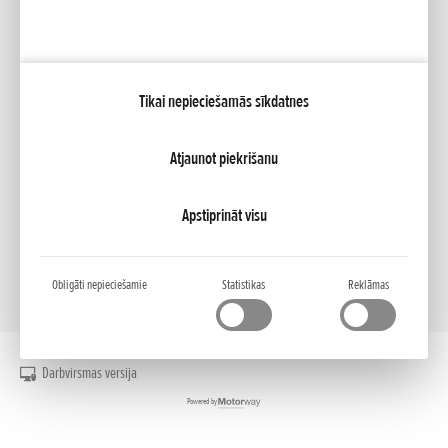
Facebook
YouTube
Tikai nepieciešamās sīkdatnes
Katalogi
Līzings
Mana Honda
Honda RoadSync
Atjaunot piekrišanu
NCG Import Baltics OÜ
PRIVATUMO POLITIKA
Sīkfailu iestatījumi
Apstiprināt visu
Obligāti nepieciešamie
Statistikas
Reklāmas
Darbvirsmas versija
Powered by