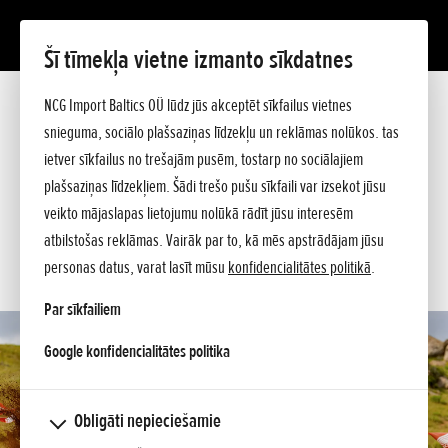
Šī tīmekļa vietne izmanto sīkdatnes
2026 CRF450R
NCG Import Baltics OÜ lūdz jūs akceptēt sīkfailus vietnes
Prezentācija
Tehniskie dati
snieguma, sociālo plašsaziņas līdzekļu un reklāmas nolūkos. tas
Cenrādis
ietver sīkfailus no trešajām pusēm, tostarp no sociālajiem
PIEDĀVĀJUMS
Argumenti
plašsaziņas līdzekļiem. Šādi trešo pušu sīkfaili var izsekot jūsu
Jautājiet sīkāku informāciju
SERVISA LAIKS
veikto mājaslapas lietojumu nolūkā rādīt jūsu interesēm
atbilstošas reklāmas. Vairāk par to, kā mēs apstrādājam jūsu
KONTAKTI
personas datus, varat lasīt mūsu
konfidencialitātes politikā
.
Par sīkfailiem
opens in a new tab
Google konfidencialitātes politika
Obligāti nepieciešamie