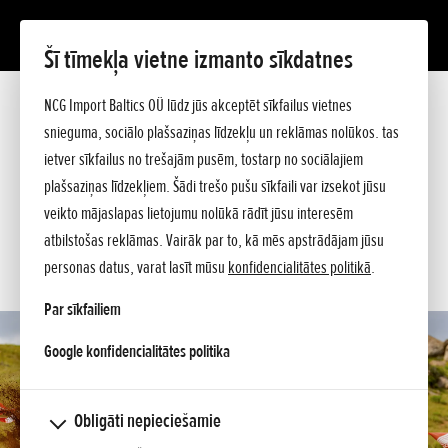
Šī tīmekļa vietne izmanto sīkdatnes
2026 CRF450R
NCG Import Baltics OÜ lūdz jūs akceptēt sīkfailus vietnes
Prezentācija
Tehniskie dati
snieguma, sociālo plašsaziņas līdzekļu un reklāmas nolūkos. tas
Cenrādis
ietver sīkfailus no trešajām pusēm, tostarp no sociālajiem
PIEDĀVĀJUMS
Argumenti
plašsaziņas līdzekļiem. Šādi trešo pušu sīkfaili var izsekot jūsu
Jautājiet sīkāku informāciju
SERVISA LAIKS
veikto mājaslapas lietojumu nolūkā rādīt jūsu interesēm
atbilstošas reklāmas. Vairāk par to, kā mēs apstrādājam jūsu
KONTAKTI
personas datus, varat lasīt mūsu
konfidencialitātes politikā
.
Par sīkfailiem
opens in a new tab
Google konfidencialitātes politika
Obligāti nepieciešamie