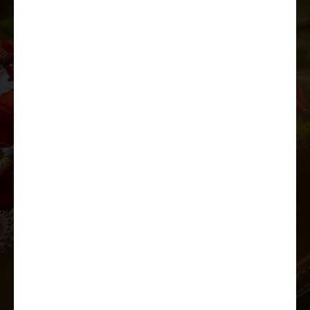
Ielādēt prezentāciju
Papildu aprīkojums