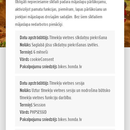
Obligāti nepieciešamie sīkfaili padara mājaslapu pārlūkojamu,
aktivizējot pamata funkcijas, piemēram, lapas pārlūkošanu un
piekļuvi mājaslapas drošajām sadaļām. Bez šiem sīkfailiem
mājaslapa nedarbotos pienācīgi.
Datu apstrādātājs
Tīmekļa vietnes sīkdatņu piekrišana
Nolūks
Saglabā jūsu sīkdatņu piekrišanas izvēles.
Termiņš
6 mēneši
Vārds
cookieConsent
Pakalpojumu sniedzējs
bikes.honda.lv
2026 HONDA CRF450R
Datu apstrādātājs
Tīmekļa vietnes sesija
Uzvaroša priekšrocība
Nolūks
Uztur tīmekļa vietnes sesiju un nodrošina būtisko
tīmekļa vietnes funkciju darbību.
Mūsu CRF450R spēles noteikumus mainīja jau 2002. gadā.
Termiņš
Session
Pateicoties nepārtrauktai HRC veiktajai izstrādei un labāko
Vārds
PHPSESSID
MXGP braucēju sniegtajai pieredzei, tas no pašiem
Pakalpojumu sniedzējs
bikes.honda.lv
pirmsākumiem bija savas klases līderis. Mēs izmantojām