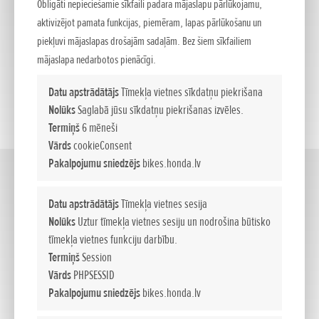
Obligāti nepieciešamie sīkfaili padara mājaslapu pārlūkojamu,
aktivizējot pamata funkcijas, piemēram, lapas pārlūkošanu un
piekļuvi mājaslapas drošajām sadaļām. Bez šiem sīkfailiem
mājaslapa nedarbotos pienācīgi.
Datu apstrādātājs
Tīmekļa vietnes sīkdatņu piekrišana
Nolūks
Saglabā jūsu sīkdatņu piekrišanas izvēles.
Termiņš
6 mēneši
Vārds
cookieConsent
Pakalpojumu sniedzējs
bikes.honda.lv
Street
(7)
Datu apstrādātājs
Tīmekļa vietnes sesija
Nolūks
Uztur tīmekļa vietnes sesiju un nodrošina būtisko
tīmekļa vietnes funkciju darbību.
Termiņš
Session
Vārds
PHPSESSID
Pakalpojumu sniedzējs
bikes.honda.lv