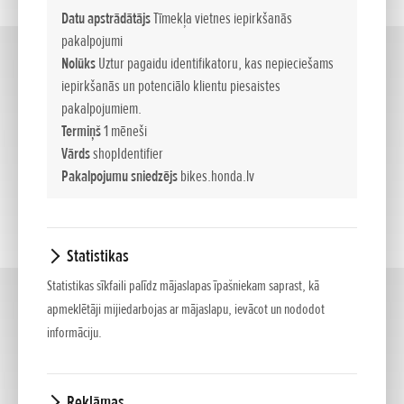
Datu apstrādātājs
Tīmekļa vietnes iepirkšanās
pakalpojumi
Custom
Nolūks
Uztur pagaidu identifikatoru, kas nepieciešams
(2)
iepirkšanās un potenciālo klientu piesaistes
pakalpojumiem.
Termiņš
1 mēneši
Vārds
shopIdentifier
Pakalpojumu sniedzējs
bikes.honda.lv
Statistikas
Statistikas sīkfaili palīdz mājaslapas īpašniekam saprast, kā
Adventure
apmeklētāji mijiedarbojas ar mājaslapu, ievācot un nododot
(8)
informāciju.
Reklāmas