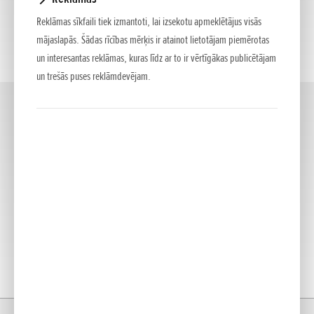
Reklāmas sīkfaili tiek izmantoti, lai izsekotu apmeklētājus visās
mājaslapās. Šādas rīcības mērķis ir atainot lietotājam piemērotas
un interesantas reklāmas, kuras līdz ar to ir vērtīgākas publicētājam
un trešās puses reklāmdevējam.
EV
(2)
Mājas
Modelis