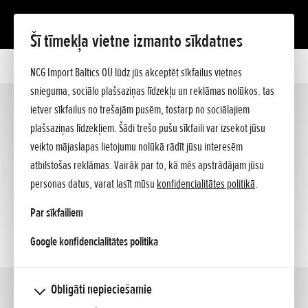
Šī tīmekļa vietne izmanto sīkdatnes
Motocikli
NCG Import Baltics OÜ lūdz jūs akceptēt sīkfailus vietnes
Motorolleri/125cc
snieguma, sociālo plašsaziņas līdzekļu un reklāmas nolūkos. tas
ATV
ietver sīkfailus no trešajām pusēm, tostarp no sociālajiem
Supersport
(4)
plašsaziņas līdzekļiem. Šādi trešo pušu sīkfaili var izsekot jūsu
Offroad
veikto mājaslapas lietojumu nolūkā rādīt jūsu interesēm
atbilstošas reklāmas. Vairāk par to, kā mēs apstrādājam jūsu
personas datus, varat lasīt mūsu
konfidencialitātes politikā
.
Par sīkfailiem
opens in a new tab
Google konfidencialitātes politika
Obligāti nepieciešamie
Touring
(3)